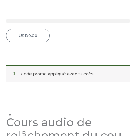
Aller
au
contenu
USD
0.00
Panier
Code promo appliqué avec succès.
quantité
de
Cours
audio
Cours audio de
de
relâchement
relâchement du cou