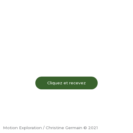
Cliquez et recevez
F
I
Y
L
a
n
o
i
Motion Exploration / Christine Germain © 2021