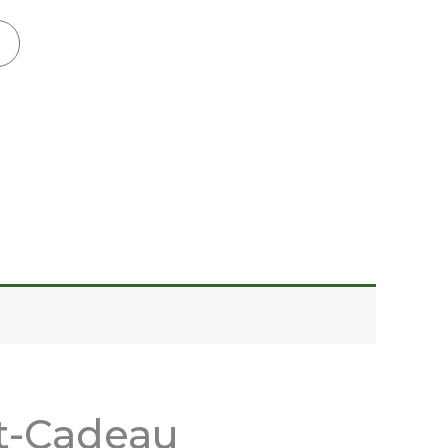
nier
at-Cadeau