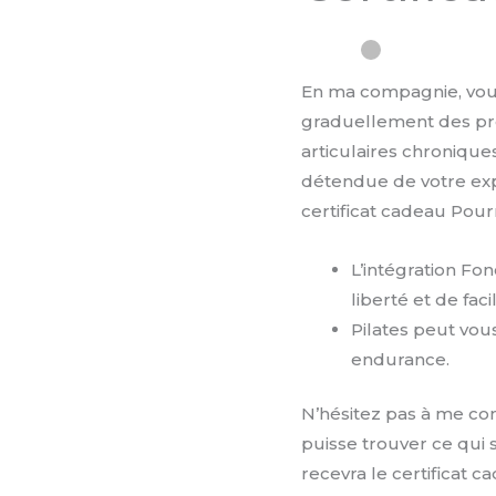
Cadeau
En ma compagnie, vous
graduellement des pr
articulaires chroniqu
détendue de votre exp
certificat cadeau Pourr
L’intégration Fon
liberté et de fac
Pilates peut vous 
endurance.
N’hésitez pas à me con
puisse trouver ce qui 
recevra le certificat c