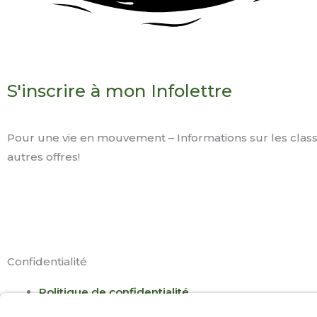
S'inscrire à mon Infolettre
Pour une vie en mouvement – Informations sur les classe
autres offres!
F
I
Y
L
a
n
o
i
Confidentialité
c
s
u
n
Politique de confidentialité
Politique de cookies