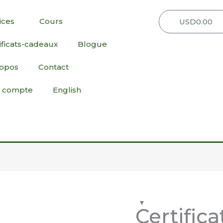
ices
Cours
USD
0.00
Pa
ificats-cadeaux
Blogue
ropos
Contact
 compte
English
quantité
de
Certific
Certificat-