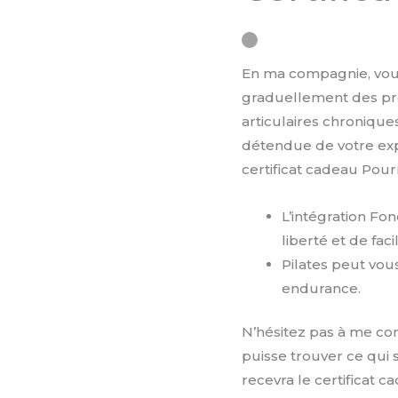
Cadeau
En ma compagnie, vous
graduellement des pr
articulaires chroniqu
détendue de votre exp
certificat cadeau Pourr
L’intégration Fon
liberté et de fac
Pilates peut vous 
endurance.
N’hésitez pas à me con
puisse trouver ce qui 
recevra le certificat c