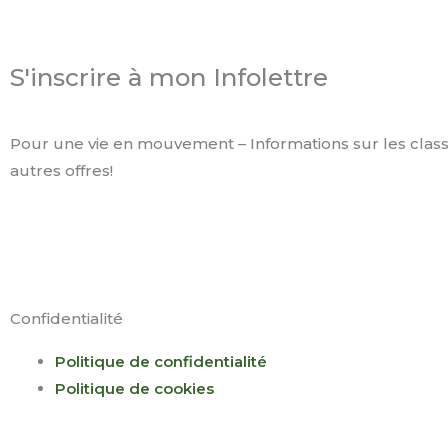
S'inscrire à mon Infolettre
Pour une vie en mouvement – Informations sur les classe
autres offres!
F
I
Y
L
a
n
o
i
Confidentialité
c
s
u
n
Politique de confidentialité
e
t
t
k
Politique de cookies