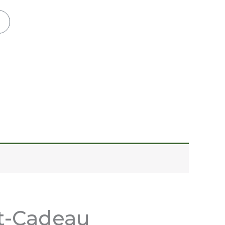
nier
at-Cadeau