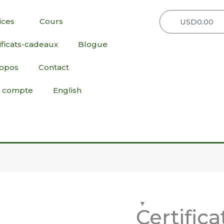
ices
Cours
USD
0.00
Pa
ificats-cadeaux
Blogue
ropos
Contact
 compte
English
quantité
de
Certific
Certificat-