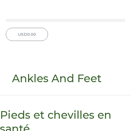
Aller
au
contenu
USD
0.00
Panier
Ankles And Feet
Pieds
et
Pieds et chevilles en
chevilles
en
santé
santé