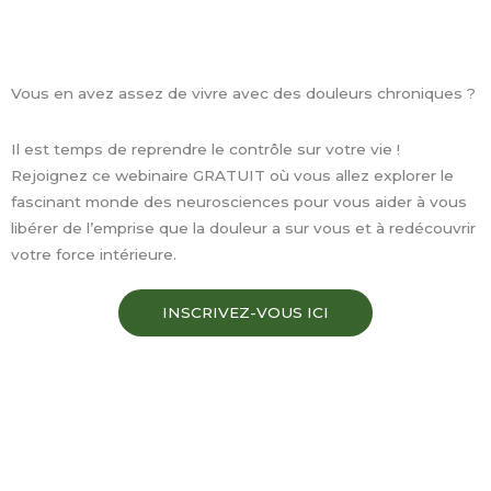
o
r
e
i
k
a
n
-
m
f
Vous en avez assez de vivre avec des douleurs chroniques ?
Il est temps de reprendre le contrôle sur votre vie !
Rejoignez ce webinaire GRATUIT où vous allez explorer le
fascinant monde des neurosciences pour vous aider à vous
libérer de l’emprise que la douleur a sur vous et à redécouvrir
votre force intérieure.
INSCRIVEZ-VOUS ICI