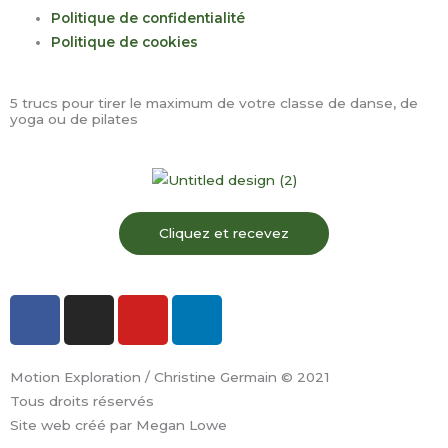
Politique de confidentialité
Politique de cookies
5 trucs pour tirer le maximum de votre classe de danse, de
yoga ou de pilates
Cliquez et recevez
F
I
Y
L
a
n
o
i
c
s
u
n
e
t
t
k
Motion Exploration / Christine Germain © 2021
b
a
u
e
Tous droits réservés
o
g
b
d
Site web créé par Megan Lowe